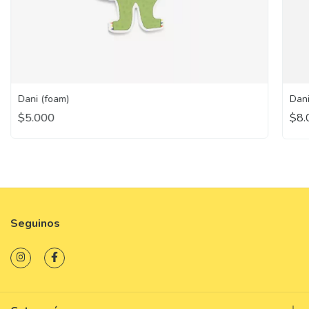
Dani (foam)
Dani
$5.000
$8.
Seguinos