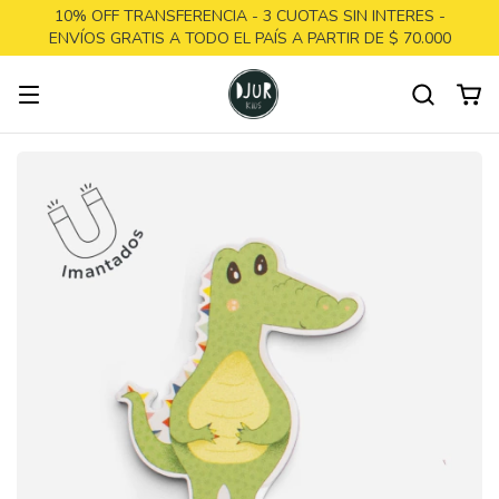
10% OFF TRANSFERENCIA - 3 CUOTAS SIN INTERES -
ENVÍOS GRATIS A TODO EL PAÍS A PARTIR DE $ 70.000