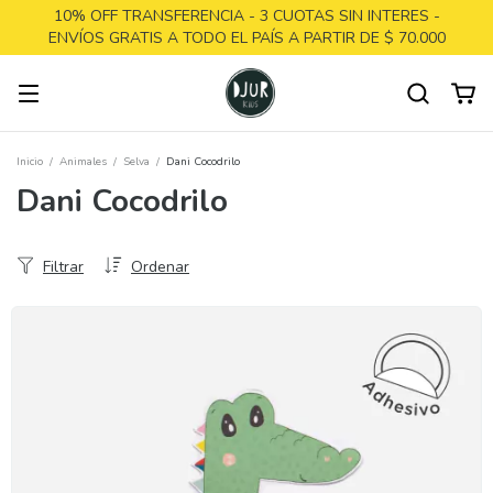
10% OFF TRANSFERENCIA - 3 CUOTAS SIN INTERES -
ENVÍOS GRATIS A TODO EL PAÍS A PARTIR DE $ 70.000
Inicio
/
Animales
/
Selva
/
Dani Cocodrilo
Dani Cocodrilo
Filtrar
Ordenar