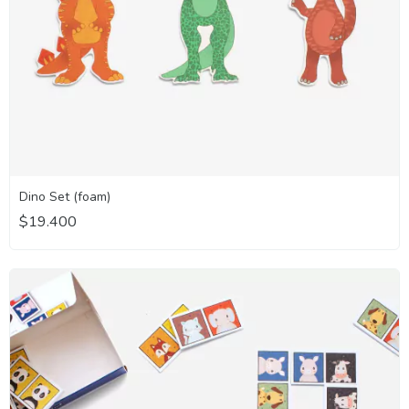
Dino Set (foam)
$19.400