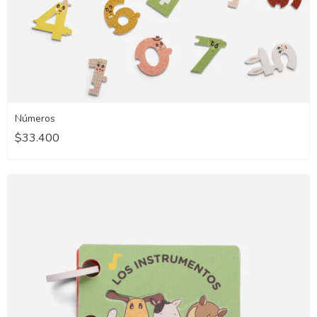
Números
$33.400