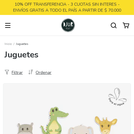
10% OFF TRANSFERENCIA - 3 CUOTAS SIN INTERES -
ENVÍOS GRATIS A TODO EL PAÍS A PARTIR DE $ 70.000
Inicio
/
Juguetes
Juguetes
Filtrar
Ordenar