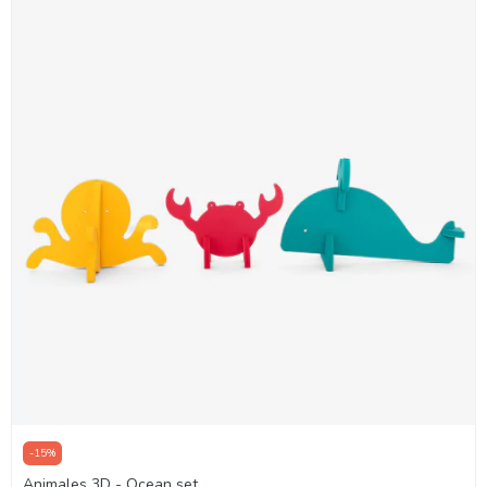
-
15
%
Animales 3D - Ocean set