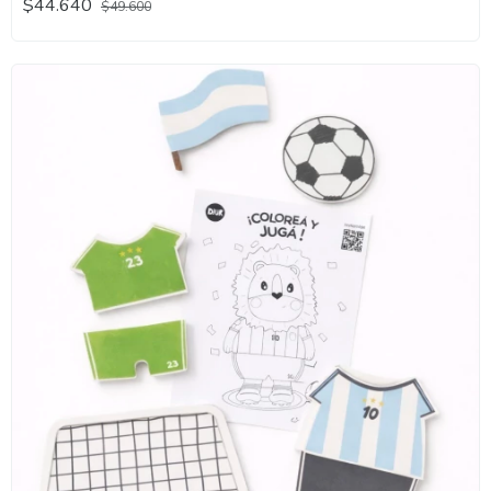
$44.640
$49.600