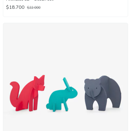
$18.700
$22.000