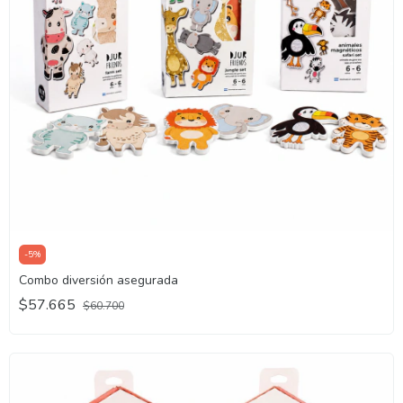
-
5
%
Combo diversión asegurada
$57.665
$60.700