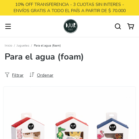
10% OFF TRANSFERENCIA - 3 CUOTAS SIN INTERES -
ENVÍOS GRATIS A TODO EL PAÍS A PARTIR DE $ 70.000
Inicio
/
Juguetes
/
Para el agua (foam)
Para el agua (foam)
Filtrar
Ordenar