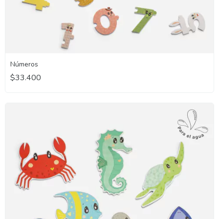
Números
$33.400