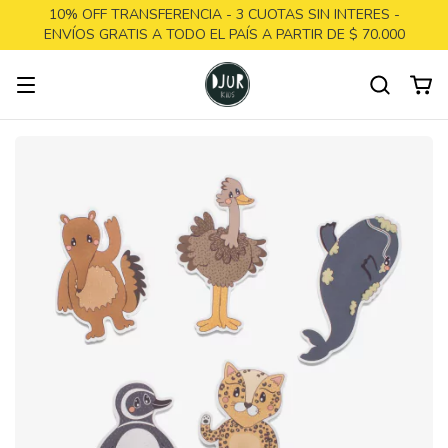
10% OFF TRANSFERENCIA - 3 CUOTAS SIN INTERES -
ENVÍOS GRATIS A TODO EL PAÍS A PARTIR DE $ 70.000