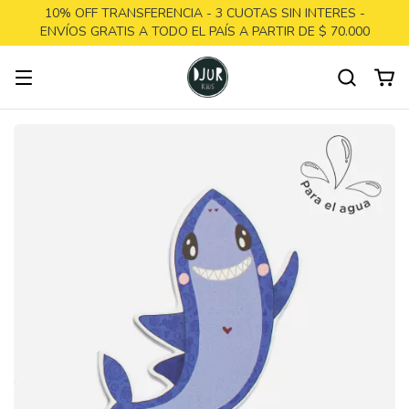
10% OFF TRANSFERENCIA - 3 CUOTAS SIN INTERES -
ENVÍOS GRATIS A TODO EL PAÍS A PARTIR DE $ 70.000