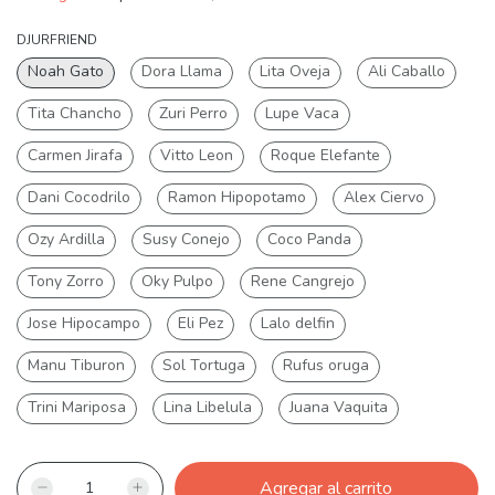
DJURFRIEND
Noah Gato
Dora Llama
Lita Oveja
Ali Caballo
Tita Chancho
Zuri Perro
Lupe Vaca
Carmen Jirafa
Vitto Leon
Roque Elefante
Dani Cocodrilo
Ramon Hipopotamo
Alex Ciervo
Ozy Ardilla
Susy Conejo
Coco Panda
Tony Zorro
Oky Pulpo
Rene Cangrejo
Jose Hipocampo
Eli Pez
Lalo delfin
Manu Tiburon
Sol Tortuga
Rufus oruga
Trini Mariposa
Lina Libelula
Juana Vaquita