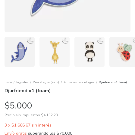
Inicio
/
Juguetes
/
Para el agua (foam)
/
Animales para el agua
/
Djurfriend x1 (foam)
Djurfriend x1 (foam)
$5.000
Precio sin impuestos
$4.132,23
3
x
$1.666,67
sin interés
Envío gratis
superando los
$70.000