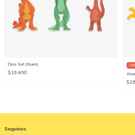
Dino Set (foam)
-
15
$19.400
Anim
$1
Seguinos