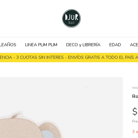
LEAÑOS
LINEA PLIM PLIM
DECO y LIBRERÍA
EDAD
ACE
NCIA - 3 CUOTAS SIN INTERES - ENVÍOS GRATIS A TODO EL PAÍS A 
Inic
Ro
$
Pre
3