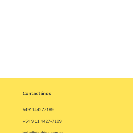
Contactános
5491144277189
+54 9 11 4427-7189
hola@djurkids.com.ar