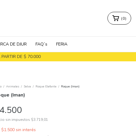
(
0
)
RCA DE DJUR
FAQ´s
FERIA
PARTIR DE $ 70.000
io
/
Animales
/
Selva
/
Roque Elefante
/
Roque (Iman)
que (Iman)
4.500
cio sin impuestos
$3.719,01
x
$1.500
sin interés