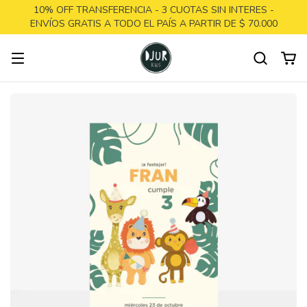
10% OFF TRANSFERENCIA - 3 CUOTAS SIN INTERES -
ENVÍOS GRATIS A TODO EL PAÍS A PARTIR DE $ 70.000