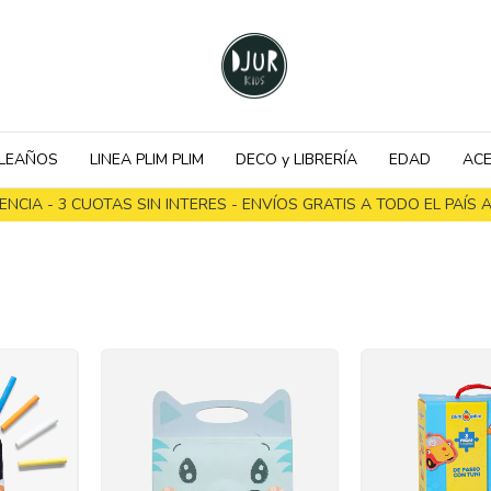
LEAÑOS
LINEA PLIM PLIM
DECO y LIBRERÍA
EDAD
ACE
NCIA - 3 CUOTAS SIN INTERES - ENVÍOS GRATIS A TODO EL PAÍS A 