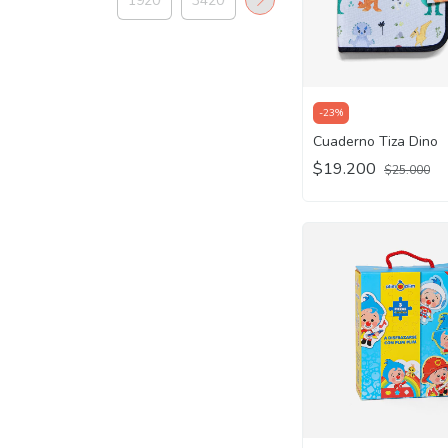
-
23
%
Cuaderno Tiza Dino
$19.200
$25.000