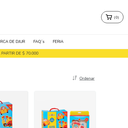
(
0
)
RCA DE DJUR
FAQ´s
FERIA
PARTIR DE $ 70.000
Ordenar