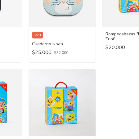
Rompecabezas "
-
22
%
Tuni"
Cuaderno Noah
$20.000
$25.000
$32.000