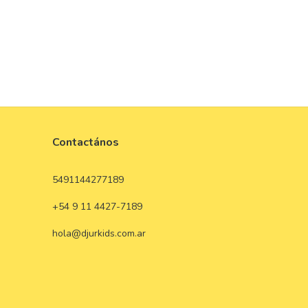
Contactános
5491144277189
+54 9 11 4427-7189
hola@djurkids.com.ar